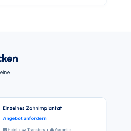
cken
 eine
Einzelnes Zahnimplantat
Angebot anfordern
Hotel +
Transfers +
Garantie