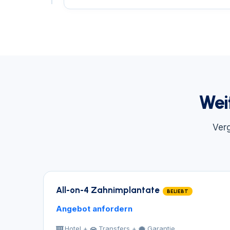
Wei
Verg
All-on-4 Zahnimplantate
BELIEBT
Angebot anfordern
Hotel +
Transfers +
Garantie