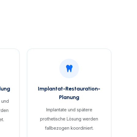
lung
Implantat-Restauration-
Planung
s und
Implantate und spätere
rden
prothetische Lösung werden
t.
fallbezogen koordiniert.