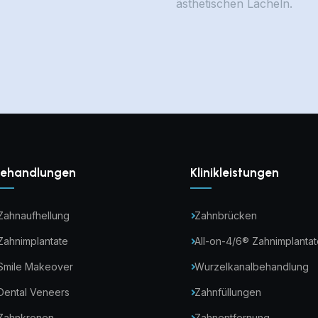
ästhetischen Lächeln.
ehandlungen
Klinikleistungen
Zahnaufhellung
Zahnbrücken
Zahnimplantate
All-on-4/6® Zahnimplantat
Smile Makeover
Wurzelkanalbehandlung
Dental Veneers
Zahnfüllungen
Zahnkronen
Zahnentfernung