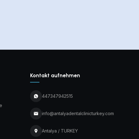
Kontakt aufnehmen
447347942515
e
info@antalyadentalclinicturkey.com
Antalya / TURKEY