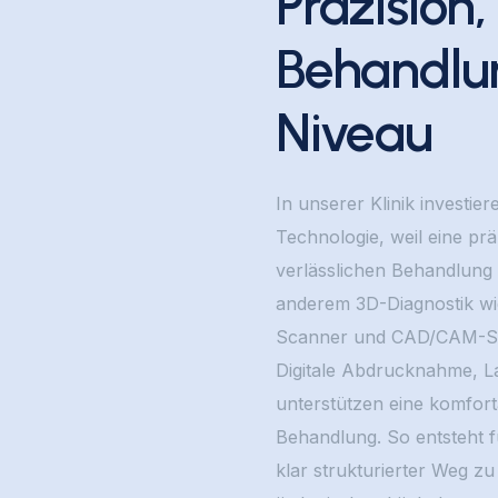
Präzision
Behandlu
Niveau
In unserer Klinik investi
Technologie, weil eine prä
verlässlichen Behandlung 
anderem 3D-Diagnostik wie
Scanner und CAD/CAM-Sy
Digitale Abdrucknahme, La
unterstützen eine komfort
Behandlung. So entsteht fü
klar strukturierter Weg z