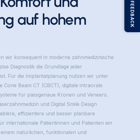
, Komfort und
ng auf hohem
eren wir konsequent in moderne zahnmedizinische
zise Diagnostik die Grundlage jeder
ist. Für die Implantatplanung nutzen wir unter
 Cone Beam CT (CBCT), digitale intraorale
steme für passgenaue Kronen und Veneers.
serzahnmedizin und Digital Smile Design
ablere, effizientere und besser planbare
r internationale Patientinnen und Patienten ein
u einem natürlichen, funktionalen und