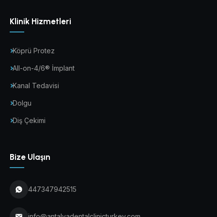
Klinik Hizmetleri
Köprü Protez
All-on-4/6® İmplant
Kanal Tedavisi
Dolgu
Diş Çekimi
Bize Ulaşın
447347942515
info@antalyadentalclinicturkey.com